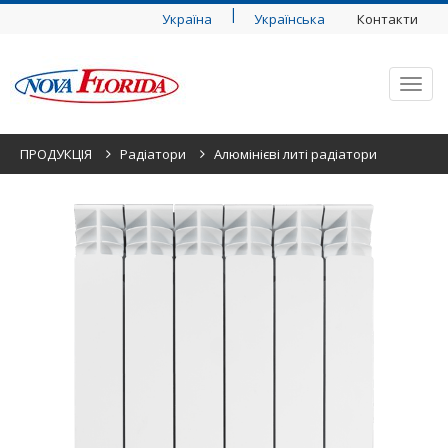
|
Україна
Українська
Контакти
Toggl
navig
ПРОДУКЦІЯ
Радіатори
Алюмінієві литі радіатори