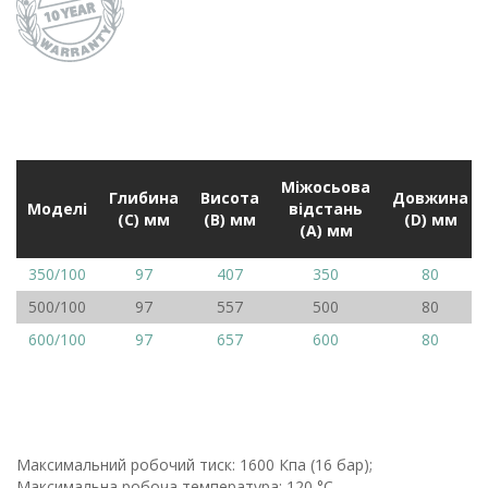
Mіжосьова
Глибина
Висота
Довжина
Моделі
відстань
(C) мм
(B) мм
(D) мм
(А) мм
350/100
97
407
350
80
500/100
97
557
500
80
600/100
97
657
600
80
Максимальний робочий тиск: 1600 Кпа (16 бар);
Максимальна робоча температура: 120 °C