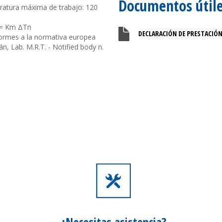
Documentos útil
ratura máxima de trabajo: 120
Φ = Km ΔTn
DECLARACIÓN DE PRESTACIÓ
formes a la normativa europea
án, Lab. M.R.T. - Notified body n.
¿Necesitas
asistencia?