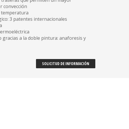
s traseras que permiten un mayor
r convección
ja temperatura
ico: 3 patentes internacionales
a
ermoeléctrica
o gracias a la doble pintura: anaforesis y
SOLICITUD DE INFORMACIÓN