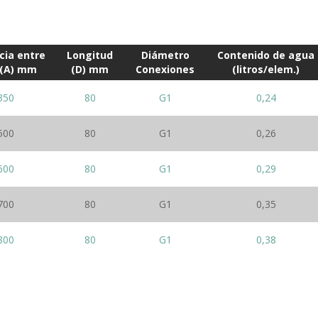
cia entre
Longitud
Diámetro
Contenido de agua
 (A) mm
(D) mm
Conexiones
(litros/elem.)
350
80
G1
0,24
500
80
G1
0,26
600
80
G1
0,29
700
80
G1
0,35
800
80
G1
0,38