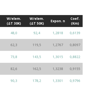
W/elem.
W/elem.
Coef.
Expon. n
(ΔT 30K)
(ΔT 50K)
(Km)
48,0
92,4
1,2818
0,6139
62,3
119,5
1,2767
0,8097
73,8
143,5
1,3015
0,8822
82,6
162,5
1,3238
0,9155
90,3
178,2
1,3301
0,9796