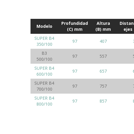
Profundidad
Altura
Distan
Modelo
(C) mm
(B) mm
ejes
SUPER B4
97
407
350/100
B3
97
557
500/100
SUPER B4
97
657
600/100
SUPER B4
97
757
700/100
SUPER B4
97
857
800/100