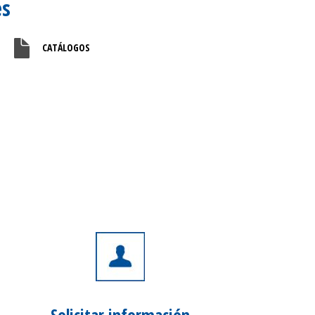
es
N
CATÁLOGOS
Solicitar
información