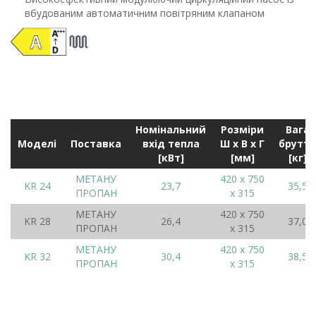
вбудованим автоматичним повітряним клапаном
Номінальний
Pозміри
Bага
Моделі
Поставка
вхід тепла
Ш x B x Г
брутто
[кВт]
[мм]
[кг]
МЕТАНУ
420 x 750
KR 24
23,7
35,5
ПРОПАН
x 315
МЕТАНУ
420 x 750
KR 28
26,4
37,0
ПРОПАН
x 315
МЕТАНУ
420 x 750
KR 32
30,4
38,5
ПРОПАН
x 315